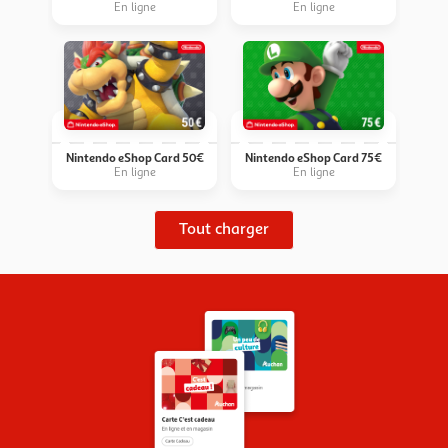
En ligne
En ligne
Nintendo eShop Card 50€
Nintendo eShop Card 75€
En ligne
En ligne
Tout charger